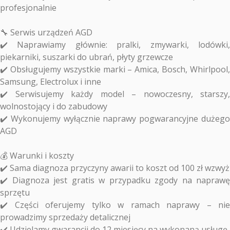
profesjonalnie
🔧 Serwis urządzeń AGD
✔️ Naprawiamy głównie: pralki, zmywarki, lodówki,
piekarniki, suszarki do ubrań, płyty grzewcze
✔️ Obsługujemy wszystkie marki – Amica, Bosch, Whirlpool,
Samsung, Electrolux i inne
✔️ Serwisujemy każdy model – nowoczesny, starszy,
wolnostojący i do zabudowy
✔️ Wykonujemy wyłącznie naprawy pogwarancyjne dużego
AGD
💰 Warunki i koszty
✔️ Sama diagnoza przyczyny awarii to koszt od 100 zł wzwyż
✔️ Diagnoza jest gratis w przypadku zgody na naprawę
sprzętu
✔️ Części oferujemy tylko w ramach naprawy – nie
prowadzimy sprzedaży detalicznej
✔️ Udzielamy gwarancji do 12 miesięcy na wykonaną usługę