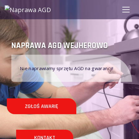
NAPRAWA AGD WEJHEROWO
Nie naprawiamy sprzętu AGD na gwarancji!
ZGŁOŚ AWARIĘ
KONTAKT