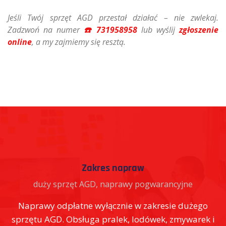
Jeśli Twój sprzęt AGD przestał działać – nie zwlekaj.
Zadzwoń na numer
☎️ 731958958
lub wyślij
zgłoszenie
online
, a my zajmiemy się resztą.
Terminy realizacji
ncyjne
orientacyjny czas reakcji serwisu
ie dużego
Większość zgłoszeń obsługiwana jest w ciąg
 zmywarek i
roboczych. Czas reakcji zależny od lokaliz