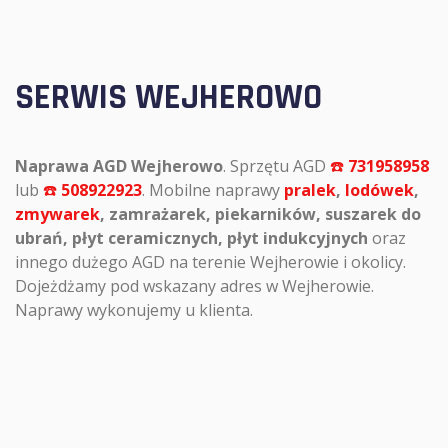
SERWIS WEJHEROWO
Naprawa AGD Wejherowo
. Sprzętu AGD
☎️
731958958
lub
☎️
508922923
. Mobilne naprawy
pralek
,
lodówek
,
zmywarek
, zamrażarek, piekarników, suszarek do
ubrań, płyt ceramicznych, płyt indukcyjnych
oraz
innego dużego AGD na terenie Wejherowie i okolicy.
Dojeżdżamy pod wskazany adres w Wejherowie.
Naprawy wykonujemy u klienta.