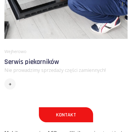
Wejherowo
Serwis piekarników
Nie prowadzimy sprzedaży części zamiennych!
KONTAKT